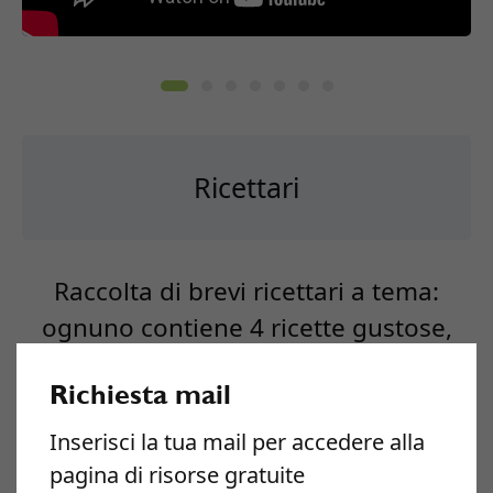
Ricettari
Raccolta di brevi ricettari a tema:
ognuno contiene 4 ricette gustose,
semplici e naturali realizzate ad hoc
Richiesta mail
dai nostri esperti di cucina naturale.
Inserisci la tua mail per accedere alla
pagina di risorse gratuite